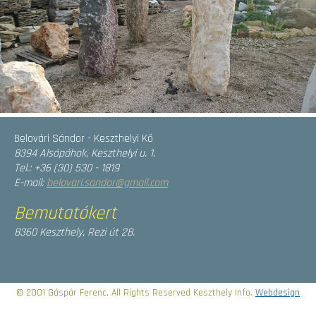
Belovári Sándor - Keszthelyi Kő
8394 Alsópáhok, Keszthelyi u. 1.
Tel.: +36 (30) 530 - 1819
E-mail:
belovari.sandor@gmail.com
Bemutatókert
8360 Keszthely, Rezi út 28.
© 2001 Gáspár Ferenc. All Rights Reserved Keszthely Info.
Webdesign