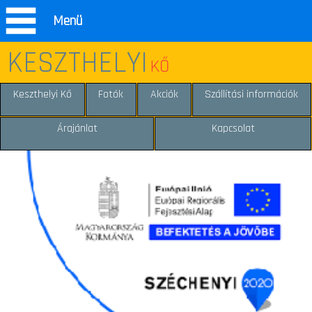
Menü
KESZTHELYI
KŐ
Keszthelyi Kő
Fotók
Akciók
Szállítási információk
Árajánlat
Kapcsolat