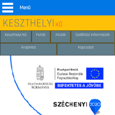
Menü
KESZTHELYI
KŐ
Keszthelyi Kő
Fotók
Akciók
Szállítási információk
Árajánlat
Kapcsolat