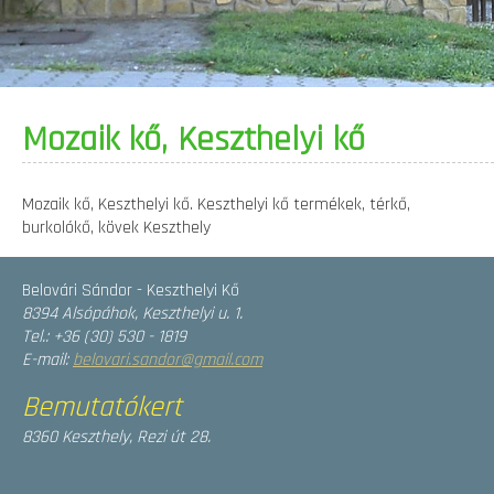
Mozaik kő, Keszthelyi kő
Mozaik kő, Keszthelyi kő. Keszthelyi kő termékek, térkő,
burkolókő, kövek Keszthely
Belovári Sándor - Keszthelyi Kő
8394 Alsópáhok, Keszthelyi u. 1.
Tel.: +36 (30) 530 - 1819
E-mail:
belovari.sandor@gmail.com
Bemutatókert
8360 Keszthely, Rezi út 28.